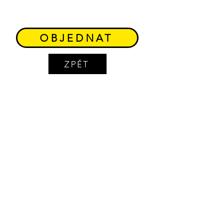
OBJEDNAT
ZPĚT
CETRIS
desky Pševes
Lukáš Kočovský
IČO: 885206
68
Neplátce DPH
725 910 331